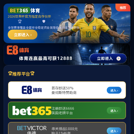
中国·356体育(股份)有限公司-官方网站
旧版回顾
新闻动态
当前位置:
首页
>
新闻动态
>
学术预告
谈谈中国美术史中的铁
2025-06-20