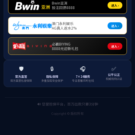
...
共70条
上页
1
3
4
5
6
7
下页
员工会公众号
研究生会公众号
山大考古公众号
地址：山东省济南市山大南路27号
邮编：250100
电话：0531-88364626
版权所有 @ 中国·356体育(股份)有限公司-官方网站