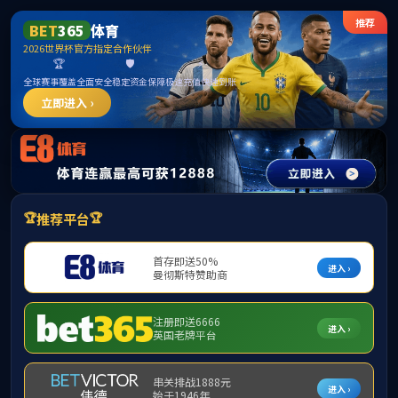
中国·356体育(股份)有限公司-官方网站
旧版回顾
新闻动态
当前位置:
首页
>
新闻动态
>
学术预告
殷墟考古土质遗存处置保护与展示利用
2024-05-10