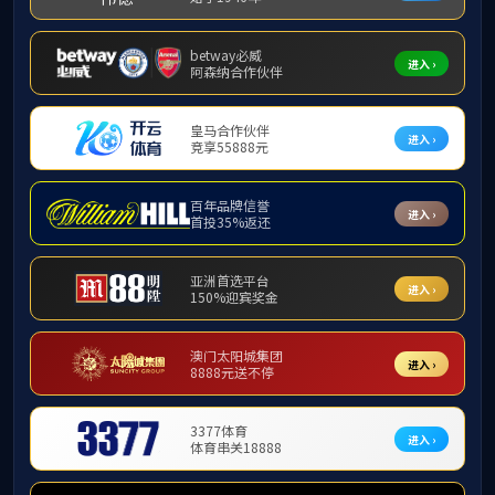
东京国立博物馆藏陶文调查与研究
2024-05-07
古DNA与动物考古研究
2024-04-22
陕西霸陵外藏坑出土珍禽异兽研究
2024-03-27
墨书陶瓷器——出土情况与史料价值
2024-03-13
礼乐文明的星火从这里点燃——贾湖遗址的发掘与研究
2024-03-05
硅藻与古气候古环境
2024-01-20
多元一体、文明互鉴——邺城考古发现与探索
2023-12-25
泥河湾盆地旧石器研究新进展
2023-12-25
进入21世纪的人类演化研究
2023-12-25